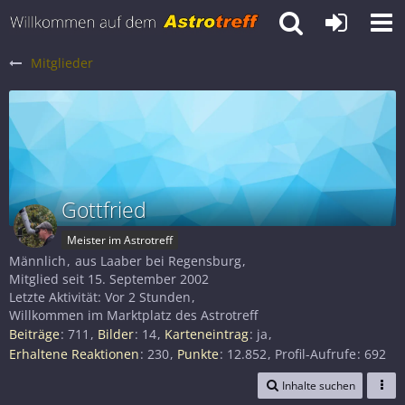
Mitglieder
Gottfried
Meister im Astrotreff
Männlich
aus Laaber bei Regensburg
Mitglied seit 15. September 2002
Letzte Aktivität:
Vor 2 Stunden
Willkommen im Marktplatz des Astrotreff
Beiträge
711
Bilder
14
Karteneintrag
ja
Erhaltene Reaktionen
230
Punkte
12.852
Profil-Aufrufe
692
Inhalte suchen