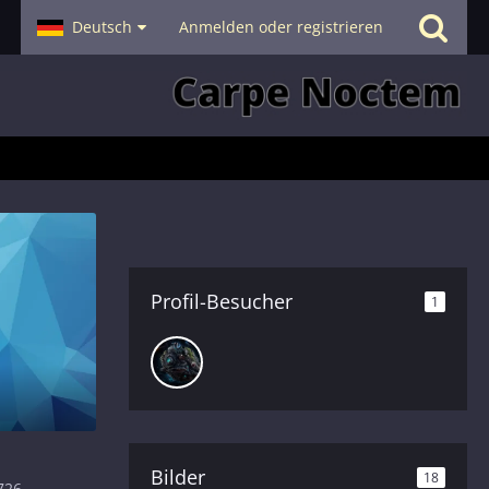
- Smalltalk
Deutsch
Hilfe
Anmelden oder registrieren
Profil-Besucher
1
Bilder
18
726