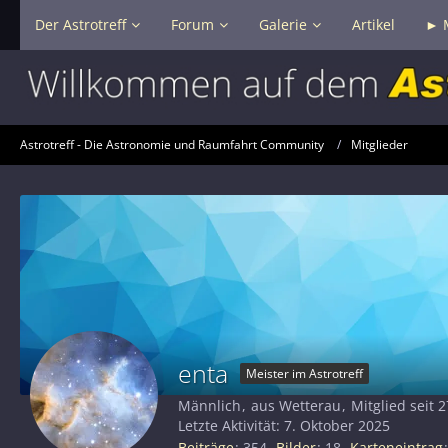
Der Astrotreff
Forum
Galerie
Artikel
► 
Astrotreff - Die Astronomie und Raumfahrt Community
Mitglieder
enta
Meister im Astrotreff
Männlich
aus Wetterau
Mitglied seit 2
Letzte Aktivität:
7. Oktober 2025
Beiträge
354
Bilder
18
Karteneintrag