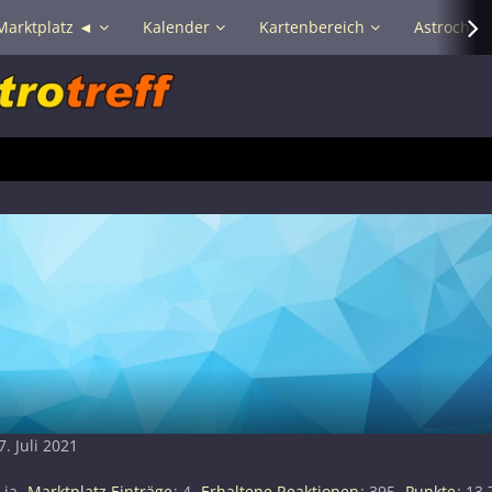
Marktplatz ◄
Kalender
Kartenbereich
Astrochat 
7. Juli 2021
ja
Marktplatz Einträge
4
Erhaltene Reaktionen
395
Punkte
13.