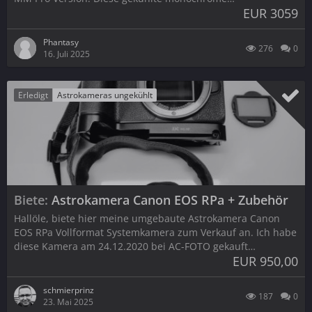
EUR 3059
Phantasy
276
0
16. Juli 2025
Erledigt
Astrokameras ungekühlt
Biete
Astrokamera Canon EOS RPa + Zubehör
Hallöle, biete hier meine umgebaute Astrokamera Canon
EOS RPa Vollformat Systemkamera zum Verkauf an. Ich habe
diese Kamera am 24.12.2020 bei AC-FOTO gekauft…
EUR 950,00
schmierprinz
187
0
23. Mai 2025