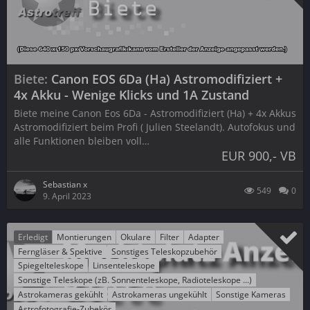
Biete
Canon EOS 6Da (Ha) Astromodifiziert +
4x Akku - Wenige Klicks und 1A Zustand
Biete meine Canon Eos 6Da - Astromodifiziert (Ha) + 4x Akkus
Astromodifiziert beim Profi ( Julien Steelandt). Autofokus und
alle Funktionen bleiben voll…
EUR 900,- VB
Sebastian x
549
0
9. April 2023
Erledigt
Montierungen
Okulare
Filter
Adapter
Ferngläser & Spektive
Sonstiges Teleskopzubehör
Spiegelteleskope
Linsenteleskope
Sonstige Teleskope (zB. Sonnenteleskope, Radioteleskope ...)
Astrokameras gekühlt
Astrokameras ungekühlt
Sonstige Kameras
Astrofotografie-Zubekör