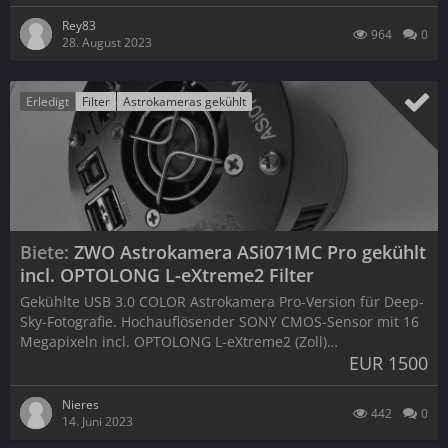
Rey83
964
0
28. August 2023
Erledigt
Filter
Astrokameras gekühlt
Biete
ZWO Astrokamera ASi071MC Pro gekühlt
incl. OPTOLONG L-eXtreme2 Filter
Gekühlte USB 3.0 COLOR Astrokamera Pro-Version für Deep-
Sky-Fotografie. Hochauflösender SONY CMOS-Sensor mit 16
Megapixeln incl. OPTOLONG L-eXtreme2 (Zoll)…
EUR 1500
Nieres
442
0
14. Juni 2023