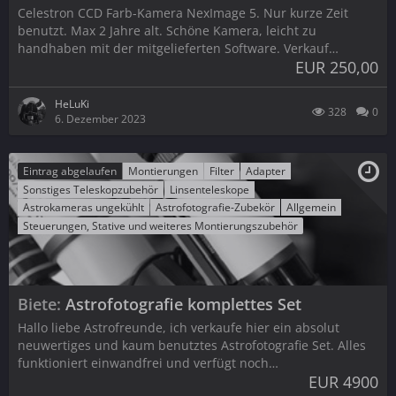
Celestron CCD Farb-Kamera NexImage 5. Nur kurze Zeit
benutzt. Max 2 Jahre alt. Schöne Kamera, leicht zu
handhaben mit der mitgelieferten Software. Verkauf…
EUR 250,00
HeLuKi
328
0
6. Dezember 2023
Eintrag abgelaufen
Montierungen
Filter
Adapter
Sonstiges Teleskopzubehör
Linsenteleskope
Astrokameras ungekühlt
Astrofotografie-Zubekör
Allgemein
Steuerungen, Stative und weiteres Montierungszubehör
Biete
Astrofotografie komplettes Set
Hallo liebe Astrofreunde, ich verkaufe hier ein absolut
neuwertiges und kaum benutztes Astrofotografie Set. Alles
funktioniert einwandfrei und verfügt noch…
EUR 4900