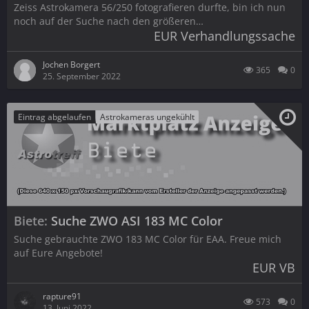
Zeiss Astrokamera 56/250 fotografieren durfte, bin ich nun
noch auf der Suche nach den größeren…
EUR Verhandlungssache
Jochen Borgert
365
0
25. September 2022
Eintrag abgelaufen
Astrokameras ungekühlt
Biete
Suche ZWO ASI 183 MC Color
Suche gebrauchte ZWO 183 MC Color für EAA. Freue mich
auf Eure Angebote!
EUR VB
rapture91
573
0
13. Juni 2022