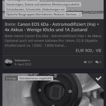
Steuerungen, Stative und weiteres Montierungszubehör
Schutzbauten, Schutzzelte, Abdeckungen etc
Optische Baugruppen (Korrektoren, Reducer, Barlows ...)
Biete
Canon EOS 6Da - Astromodifiziert (Ha) +
4x Akkus - Wenige Klicks und 1A Zustand
Biete meine Canon Eos 6Da - Astromodifiziert (Ha) + 4x Akkus
Optional auch mit einem Valimex Pro 14mm, f/2.8 Objektiv
Shuttercount ca. 12000 - 13000 Kaine…
EUR 900,- VB
Sebastian x
507
0
9. April 2023
Erledigt
Astrokameras ungekühlt