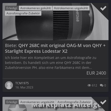
Erledigt
Astrokameras gekühlt
Astrokameras ungekühlt
Astrofotografie-Zubekör
Biete
QHY 268C mit original OAG-M von QHY +
Starlight Express Lodestar X2
Ich biete hier ein Komplettset an um Astrofotografie zu
betreiben. Es handelt sich um eine QHY 268C in der
Zubehörversion PH. also eine Farbkamera mit dem…
EUR 2400
TCM1975
612
0
16. Mai 2023
Erledigt
Astrokameras ungekühlt
Astrofotografie-Zubekör