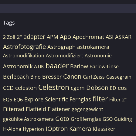
Tags
adapter
Apo
2"
APM
Apochromat
ASI
ASKAR
2 Zoll
Astrofotografie
Astrograph
astrokamera
Astromodifikation
Astromodifiziert
Astronomie
baader
Astronomik
Barlow
ATIK
Barlow-Linse
Canon
Berlebach
Bresser
Bino
Carl Zeiss
Cassegrain
Celestron
Dobson
CCD
celeston
cgem
eos
ED
filter
Explore Scientific
Fernglas
EQ5
EQ6
Filter 2"
Filterrad
Flatfield
Flattener
gegengewicht
Goto
gekühlte Astrokamera
Großfernglas
GSO
Guiding
IOptron
Kamera
Klassiker
H-Alpha
Hyperion