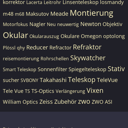
korrektor
Linsenteleskop
losmandy
Lacerta
Leitrohr
Montierung
Meade
m48
Maksutov
m68
Newton
Nagler
Objektiv
Motorfokus
Neu
neuwertig
Okular
Okulare
Omegon
optolong
Okularauszug
Refraktor
Reducer
Refractor
Plössl
qhy
Skywatcher
reisemontierung
Rohrschellen
Stativ
Sonnenfilter
Spiegelteleskop
Smart Teleskop
Teleskop
Takahashi
TeleVue
sucher
SVBONY
Vixen
Tele Vue
TS-Optics
TS
Verlängerung
zwo
Zeiss
Zubehör
William Optics
ZWO ASI