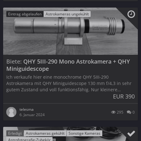
Eintrag abgelaufen
Astrokameras ungekühlt
Biete
QHY 5III-290 Mono Astrokamera + QHY
Miniguidescope
Ich verkaufe hier eine monochrome QHY 5III-290
Astrokamera mit QHY Miniguidescope 130 mm f/4,3 in sehr
gutem Zustand und voll funktionsfähig. Nur kleinere…
EUR 390
telesma
295
0
6. Januar 2024
Erledigt
Astrokameras gekühlt
Sonstige Kameras
Astrofotografie-Zubekör