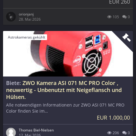
EUR 260
orionjanj
105
0
28. Mai 2026
Astrokameras gekühlt
Biete
ZWO Kamera ASI 071 MC PRO Color ,
neuwertig - Unbenutzt mit Neigeflansch und
Hülsen.
Alle notwendigen Informationen zur ZWO ASI 071 MC PRO
Color finden Sie im…
EUR 1.000,00
Thomas Biel-Nielsen
206
0
12. Mai 2026