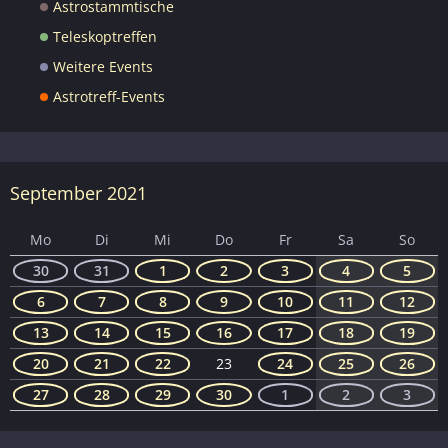
Astrostammtische
Teleskoptreffen
Weitere Events
Astrotreff-Events
September 2021
Mo
Di
Mi
Do
Fr
Sa
So
30
31
1
2
3
4
5
6
7
8
9
10
11
12
13
14
15
16
17
18
19
20
21
22
23
24
25
26
27
28
29
30
1
2
3