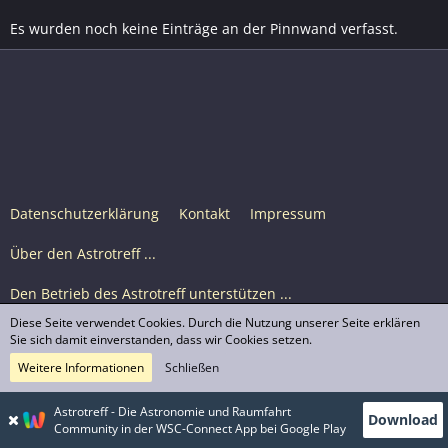
Es wurden noch keine Einträge an der Pinnwand verfasst.
Datenschutzerklärung
Kontakt
Impressum
Über den Astrotreff ...
Den Betrieb des Astrotreff unterstützen ...
Diese Seite verwendet Cookies. Durch die Nutzung unserer Seite erklären
Nutzungsbedingungen
Sie sich damit einverstanden, dass wir Cookies setzen.
Weitere Informationen
Schließen
Astrotreff Portal M2
© Astrotreff 2001-2026, lizenziert unter CC BY-SA,
Astrotreff - Die Astronomie und Raumfahrt
Download
sofern für einzelne Inhalte nicht anders angegeben
Community in der WSC-Connect App bei Google Play