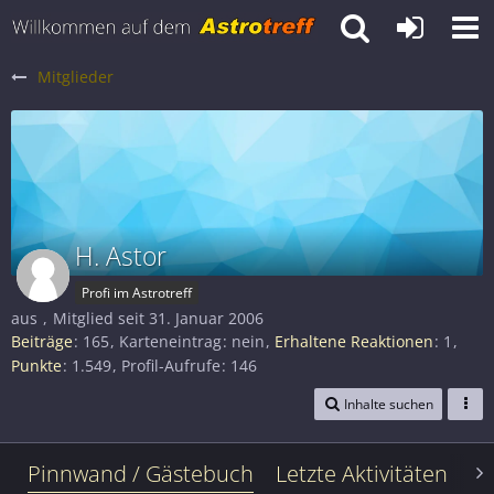
Mitglieder
H. Astor
Profi im Astrotreff
aus
Mitglied seit 31. Januar 2006
Beiträge
165
Karteneintrag
nein
Erhaltene Reaktionen
1
Punkte
1.549
Profil-Aufrufe
146
Inhalte suchen
Pinnwand / Gästebuch
Letzte Aktivitäten
Le