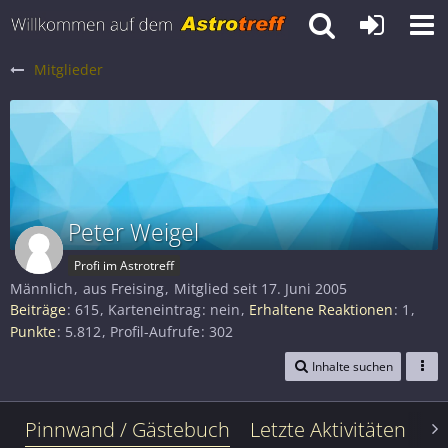
Mitglieder
Peter Weigel
Profi im Astrotreff
Männlich
aus Freising
Mitglied seit 17. Juni 2005
Beiträge
615
Karteneintrag
nein
Erhaltene Reaktionen
1
Punkte
5.812
Profil-Aufrufe
302
Inhalte suchen
Pinnwand / Gästebuch
Letzte Aktivitäten
Le