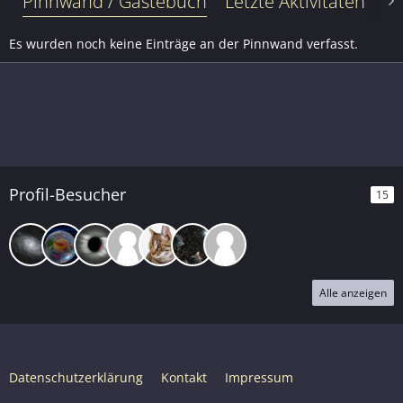
Pinnwand / Gästebuch
Letzte Aktivitäten
Le
Es wurden noch keine Einträge an der Pinnwand verfasst.
Profil-Besucher
15
Alle anzeigen
Datenschutzerklärung
Kontakt
Impressum