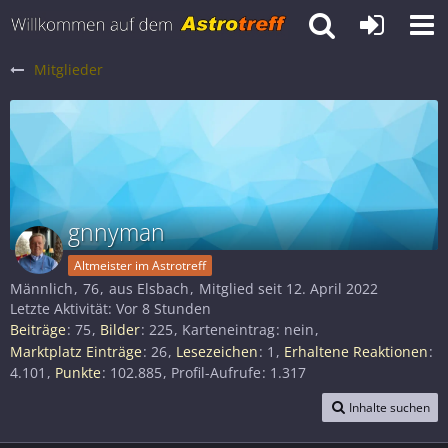
Mitglieder
gnnyman
Altmeister im Astrotreff
Männlich
76
aus Elsbach
Mitglied seit 12. April 2022
Letzte Aktivität:
Vor 8 Stunden
Beiträge
75
Bilder
225
Karteneintrag
nein
Marktplatz Einträge
26
Lesezeichen
1
Erhaltene Reaktionen
4.101
Punkte
102.885
Profil-Aufrufe
1.317
Inhalte suchen