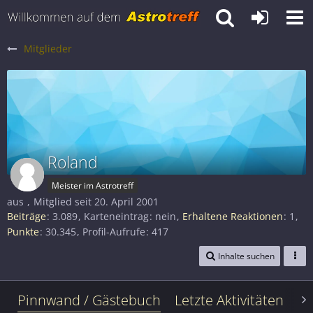
Mitglieder
Roland
Meister im Astrotreff
aus
Mitglied seit 20. April 2001
Beiträge
3.089
Karteneintrag
nein
Erhaltene Reaktionen
1
Punkte
30.345
Profil-Aufrufe
417
Inhalte suchen
Pinnwand / Gästebuch
Letzte Aktivitäten
Le