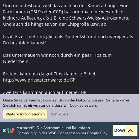
Und nein deshalb, weil das auch an der Kamera hängt. Eine
Farbkamera (DSLR oder CCD) hat nun mal eine wesentlich
kleinere Auflösung als z.B. eine Schwarz-Weiss-Astrokamera.
Und auch da hängt es von der Chipgröße usw. ab.
Fazit: Es ist mehr möglich als Du denkst, und noch weniger als
Du bezahlen kannst!
Das untermauern wir noch durch ein paar Tips zum
Niederrhein:
Erstens kann ma da gut Tips klauen, z.B. bei
http://www.privatsternwarte.de
Zweitens kann man auch auf meiner HP
http://www.wagnerul.de
sehen, was alles mit einem 8er
Diese Seite verwendet Cookies. Durch die Nutzung unserer Seite erklären
geht, wobei gesagt werden muss: Meister fallen nicht vom
Sie sich damit einverstanden, dass wir Cookies setzen.
Himmel, eher über den Kabelsalat!
Weitere Informationen
Schließen
Drittens ist der fotografische Unterschied zwischen 8 und 10"
Astrotreff - Die Astronomie und Raumfahrt
verhältnismäßig gering (ich habs ausprobiert), der
Download
Community in der WSC-Connect App bei Google Play
mechanische Aufwand aber absurd viel höher.