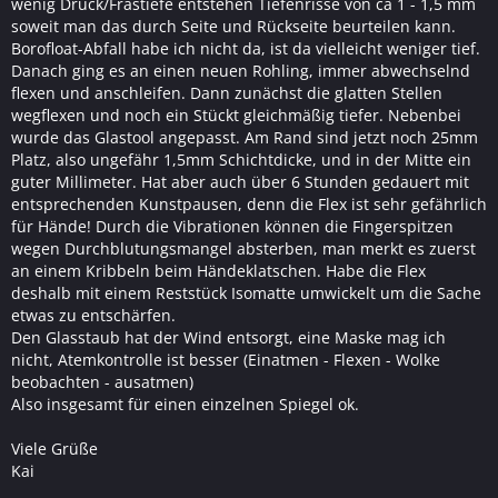
wenig Druck/Frästiefe entstehen Tiefenrisse von ca 1 - 1,5 mm
soweit man das durch Seite und Rückseite beurteilen kann.
Borofloat-Abfall habe ich nicht da, ist da vielleicht weniger tief.
Danach ging es an einen neuen Rohling, immer abwechselnd
flexen und anschleifen. Dann zunächst die glatten Stellen
wegflexen und noch ein Stückt gleichmäßig tiefer. Nebenbei
wurde das Glastool angepasst. Am Rand sind jetzt noch 25mm
Platz, also ungefähr 1,5mm Schichtdicke, und in der Mitte ein
guter Millimeter. Hat aber auch über 6 Stunden gedauert mit
entsprechenden Kunstpausen, denn die Flex ist sehr gefährlich
für Hände! Durch die Vibrationen können die Fingerspitzen
wegen Durchblutungsmangel absterben, man merkt es zuerst
an einem Kribbeln beim Händeklatschen. Habe die Flex
deshalb mit einem Reststück Isomatte umwickelt um die Sache
etwas zu entschärfen.
Den Glasstaub hat der Wind entsorgt, eine Maske mag ich
nicht, Atemkontrolle ist besser (Einatmen - Flexen - Wolke
beobachten - ausatmen)
Also insgesamt für einen einzelnen Spiegel ok.
Viele Grüße
Kai