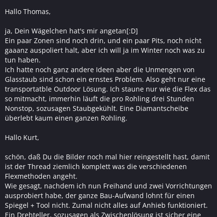
Hallo Thomas,
ja, Dein Wägelchen hat's mir angetan[:D]
Ein paar Zonen sind noch drin, und ein paar Pits, noch nicht
gaaanz auspoliert halt, aber ich will ja im Winter noch was zu
tun haben.
Ich hatte noch ganz andere Ideen aber die Unmengen von
Glasstaub sind schon ein ernstes Problem. Also geht nur eine
transportatble Outdoor Lösung. Ich staune nur wie die Flex das
so mitmacht, immerhin läuft die pro Rohling drei Stunden
Nonstop, sozusagen Staubgekühlt. Eine Diamantscheibe
überlebt kaum einen ganzen Rohling.
Hallo Kurt,
schön, daß Du die Bilder noch mal hier reingestellt hast, damit
ist der Thread ziemlich komplett was die verschiedenen
Flexmethoden angeht.
Wie gesagt, nachdem ich nun Freihand und zwei Vorrichtungen
ausprobiert habe, der ganze Bau-Aufwand lohnt für einen
Spiegel + Tool nicht. Zumal nicht alles auf Anhieb funktioniert.
Ein Drehteller, sozusagen als Zwischenlösung ist sicher eine