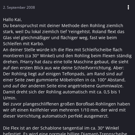
2. September 2008
Hallo Kai,
Du beanspruchst mit deiner Methode den Rohling ziemlich
stark, weil Du lokal ziemlich tief 'reingehtst. Roland flext das
Glas viel gleichmäßiger und flächiger weg, fast wie beim
Schleifen mit Karbo.
An deiner Stelle würde ich die Flex mit Schleifscheibe flach
montieren (ca 30° Winkel) und den Rohling beim Flexen ständig
drehen. FHarry hat dazu eine tolle Maschine gebaut, die sieht
auf den ersten Blick aus wie deine Schleifvorrichtung. Aber:
Der Rohling liegt auf einigen Teflonpads, am Rand sind auf
einer Seite zwei gummierte Möbelrollen in ca. 100° Abstand,
und auf der anderen Seite eine angetriebene Gummiwalze.
Damit dreht sich der Rohling automatisch mit ca. 0,5 bis 1
U/min.
Bei zuvor plangeschliffenen großen Borofloat-Rohlingen haben
wir oft einen Keilfehler von mehreren 1/10 mm, der wird mit
dieser Vorrichtung automatisch perfekt ausgemerzt.
Die Flex ist an der Schablone tangential im ca. 30° Winkel
befestigt. Es wird eine normale billige Diamant-Trennscheibe