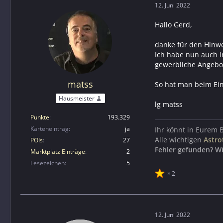
12. Juni 2022
Hallo Gerd,
danke für den Hinwe
Ich habe nun auch i
gewerbliche Angebot
matss
So hat man beim Eins
Hausmeister 🧹
lg matss
Punkte
193.329
Karteneintrag
ja
Ihr könnt in Eurem 
Alle wichtigen
Astro
POIs
27
Fehler gefunden? W
Marktplatz Einträge
2
Lesezeichen
5
2
12. Juni 2022