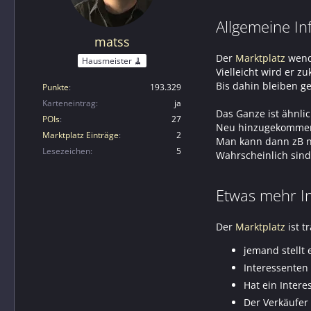
Allgemeine I
matss
Der
Marktplatz
wende
Hausmeister 🧹
Vielleicht wird er z
Bis dahin bleiben 
Punkte
193.329
Karteneintrag
ja
Das Ganze ist ähnli
POIs
27
Neu hinzugekommene 
Marktplatz Einträge
2
Man kann dann zB 
Lesezeichen
5
Wahrscheinlich sind
Etwas mehr I
Der
Marktplatz
ist t
jemand stellt 
Interessenten
Hat ein Inter
Der Verkäufer