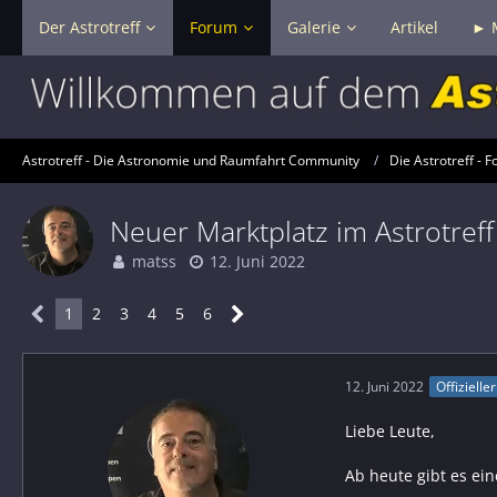
Der Astrotreff
Forum
Galerie
Artikel
► 
Astrotreff - Die Astronomie und Raumfahrt Community
Die Astrotreff - F
Neuer Marktplatz im Astrotreff
matss
12. Juni 2022
1
2
3
4
5
6
12. Juni 2022
Offizielle
Liebe Leute,
Ab heute gibt es e