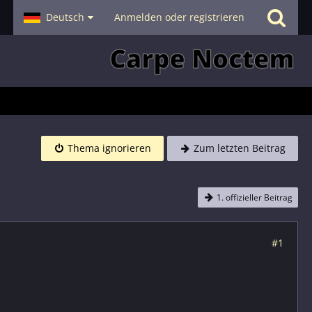
- Smalltalk
Deutsch
Hilfe
Anmelden oder registrieren
Thema ignorieren
Zum letzten Beitrag
1. offizieller Beitrag
#1