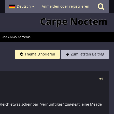
- Smalltalk
Deutsch
Hilfe
Anmelden oder registrieren
D- und CMOS-Kameras
Thema ignorieren
Zum letzten Beitrag
#1
 gleich etwas scheinbar "vernünftiges" zugelegt, eine Meade