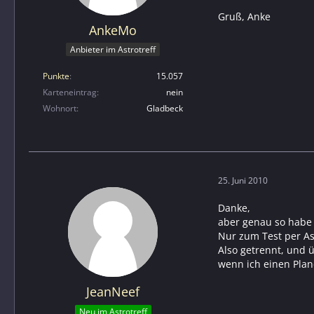
Gruß, Anke
AnkeMo
Anbieter im Astrotreff
Punkte
15.057
Karteneintrag
nein
Wohnort
Gladbeck
25. Juni 2010
Danke,
aber genau so habe 
Nur zum Test per Ast
Also getrennt, und 
wenn ich einen Pla
JeanNeef
Neu im Astrotreff