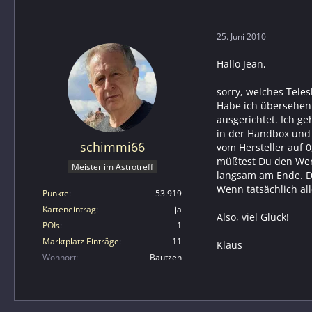
25. Juni 2010
Hallo Jean,
sorry, welches Teles
Habe ich übersehen.
ausgerichtet. Ich g
in der Handbox und 
schimmi66
vom Hersteller auf 0
müßtest Du den Wert
Meister im Astrotreff
langsam am Ende. De
Wenn tatsächlich all
Punkte
53.919
Karteneintrag
ja
Also, viel Glück!
POIs
1
Marktplatz Einträge
11
Klaus
Wohnort
Bautzen