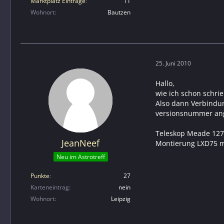
Marktplatz Einträge
11
Wohnort
Bautzen
25. Juni 2010
Hallo,
wie ich schon schrie
Also dann Verbindun
versionsnummer ang
Teleskop Meade 1
JeanNeef
Montierung LXD75 m
Neu im Astrotreff
Punkte
27
Karteneintrag
nein
Wohnort
Leipzig