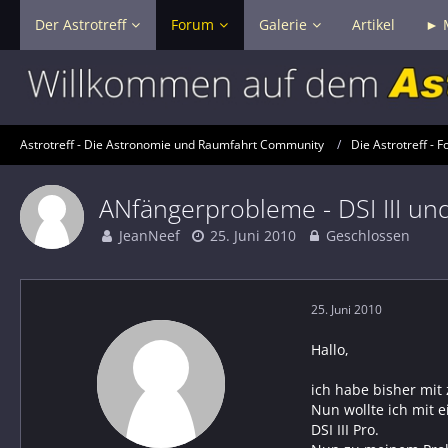
Der Astrotreff
Forum
Galerie
Artikel
► 
Astrotreff - Die Astronomie und Raumfahrt Community
Die Astrotreff - F
ANfängerprobleme - DSI III u
JeanNeef
25. Juni 2010
Geschlossen
25. Juni 2010
Hallo,
ich habe bisher mit 
Nun wollte ich mit 
DSI III Pro.