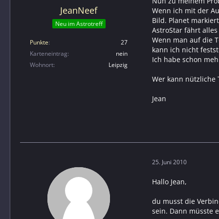
Nun zu meinem Pro
JeanNeef
Wenn ich mit der Au
Bild. Planet markier
Neu im Astrotreff
AstroStar fährt alle
Wenn man auf die Te
Punkte
27
kann ich nicht festst
Karteneintrag
nein
Ich habe schon mehr
Wohnort
Leipzig
Wer kann nützliche 
Jean
25. Juni 2010
Hallo Jean,
du musst die Verbin
sein. Dann müsste e