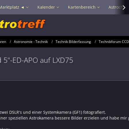
Marktplatz ◄
Kalender
Kartenbereich
Astrochat 
oren
Astronomie - Technik
Technik Bilderfassung
Technikforum CC
nd 5"-ED-APO auf LXD75
zwei DSLR's und einer Systemkamera (GF1) fotografiert.
einer speziellen Astrokamera bessere Bilder erzielen und habe mir