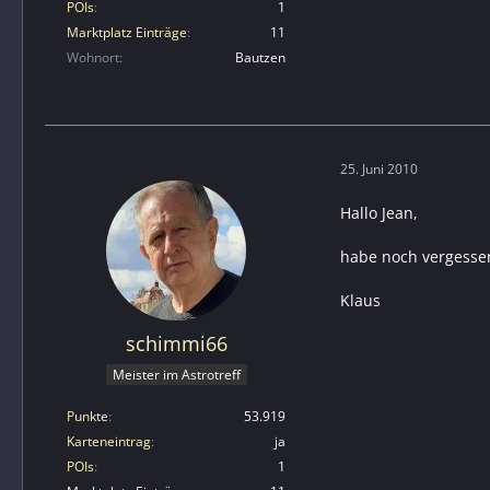
POIs
1
Marktplatz Einträge
11
Wohnort
Bautzen
25. Juni 2010
Hallo Jean,
habe noch vergessen
Klaus
schimmi66
Meister im Astrotreff
Punkte
53.919
Karteneintrag
ja
POIs
1