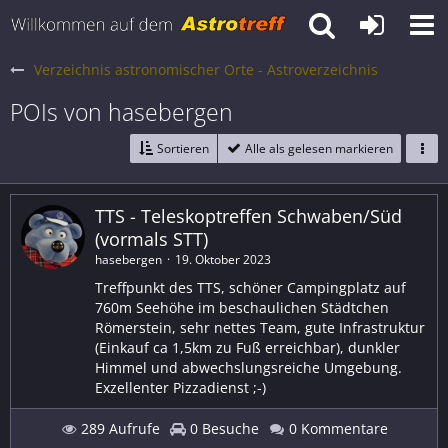
Verzeichnis astronomischer Orte - Astroverzeichnis
POIs von hasebergen
Sortieren
Alle als gelesen markieren
TTS - Teleskoptreffen Schwaben/Süd
(vormals STT)
hasebergen
19. Oktober 2023
Treffpunkt des TTS, schöner Campingplatz auf
760m Seehöhe im beschaulichen Städtchen
Römerstein, sehr nettes Team, gute Infrastruktur
(Einkauf ca 1,5km zu Fuß erreichbar), dunkler
Himmel und abwechslungsreiche Umgebung.
Exzellenter Pizzadienst ;-)
289 Aufrufe
0 Besuche
0 Kommentare