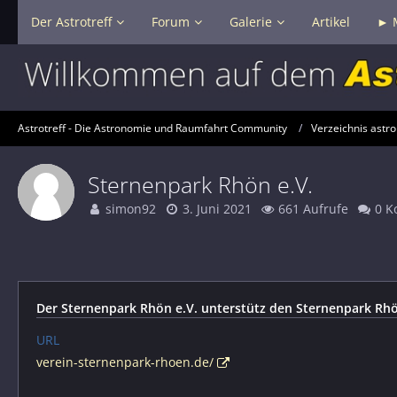
Der Astrotreff
Forum
Galerie
Artikel
► 
Astrotreff - Die Astronomie und Raumfahrt Community
Verzeichnis astr
Sternenpark Rhön e.V.
simon92
3. Juni 2021
661 Aufrufe
0 K
Der Sternenpark Rhön e.V. unterstütz den Sternenpark Rhön
URL
verein-sternenpark-rhoen.de/