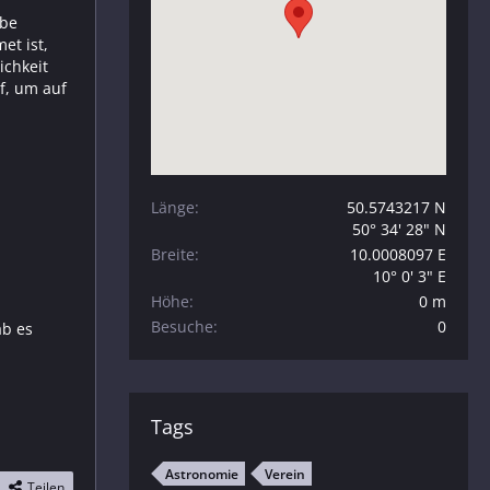
abe
et ist,
ichkeit
f, um auf
Länge
50.5743217 N
50° 34' 28" N
Breite
10.0008097 E
10° 0' 3" E
Höhe
0 m
Besuche
0
ab es
Tags
Astronomie
Verein
Teilen