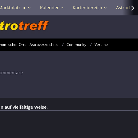
Marktplatz ◄
Kalender
Kartenbereich
Astrochat 
onomischer Orte - Astroverzeichnis
Community
Vereine
ommentare
 auf vielfältige Weise.