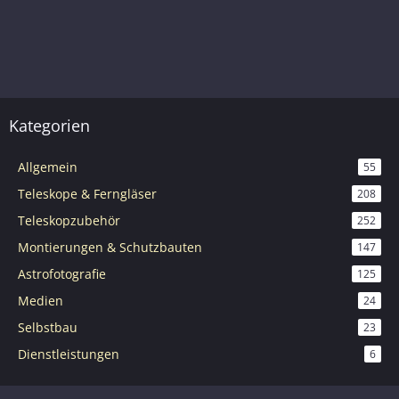
Kategorien
Allgemein
55
Teleskope & Ferngläser
208
Teleskopzubehör
252
Montierungen & Schutzbauten
147
Astrofotografie
125
Medien
24
Selbstbau
23
Dienstleistungen
6