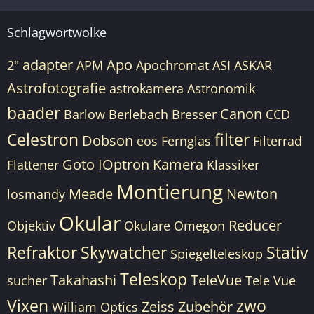
Schlagwortwolke
adapter
Apo
2"
APM
Apochromat
ASI
ASKAR
Astrofotografie
astrokamera
Astronomik
baader
Canon
Barlow
Berlebach
Bresser
CCD
Celestron
filter
Dobson
eos
Fernglas
Filterrad
Goto
IOptron
Kamera
Flattener
Klassiker
Montierung
Meade
Newton
losmandy
Okular
Reducer
Objektiv
Okulare
Omegon
Refraktor
Skywatcher
Stativ
Spiegelteleskop
Teleskop
Takahashi
TeleVue
sucher
Tele Vue
Vixen
zwo
Zeiss
Zubehör
William Optics