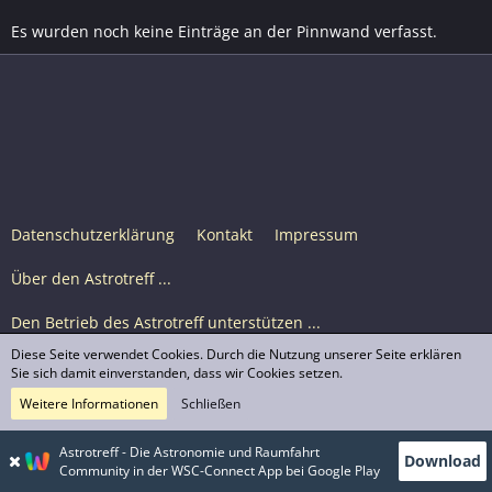
Es wurden noch keine Einträge an der Pinnwand verfasst.
Datenschutzerklärung
Kontakt
Impressum
Über den Astrotreff ...
Den Betrieb des Astrotreff unterstützen ...
Diese Seite verwendet Cookies. Durch die Nutzung unserer Seite erklären
Nutzungsbedingungen
Sie sich damit einverstanden, dass wir Cookies setzen.
Weitere Informationen
Schließen
Astrotreff Portal M2
© Astrotreff 2001-2026, lizenziert unter CC BY-SA,
Astrotreff - Die Astronomie und Raumfahrt
Download
sofern für einzelne Inhalte nicht anders angegeben
Community in der WSC-Connect App bei Google Play