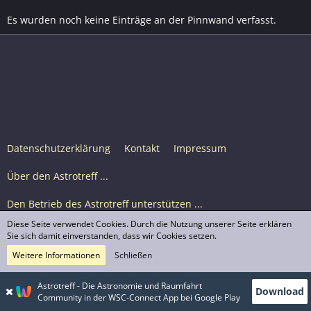
Es wurden noch keine Einträge an der Pinnwand verfasst.
Datenschutzerklärung
Kontakt
Impressum
Über den Astrotreff ...
Den Betrieb des Astrotreff unterstützen ...
Diese Seite verwendet Cookies. Durch die Nutzung unserer Seite erklären
Nutzungsbedingungen
Sie sich damit einverstanden, dass wir Cookies setzen.
Weitere Informationen
Schließen
Astrotreff Portal M2
© Astrotreff 2001-2026, lizenziert unter CC BY-SA,
Astrotreff - Die Astronomie und Raumfahrt
Download
sofern für einzelne Inhalte nicht anders angegeben
Community in der WSC-Connect App bei Google Play