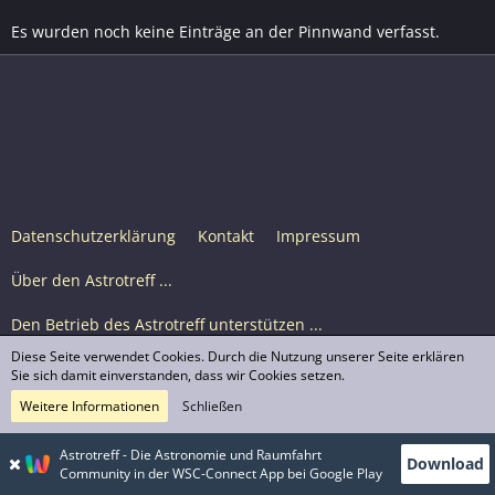
Es wurden noch keine Einträge an der Pinnwand verfasst.
Datenschutzerklärung
Kontakt
Impressum
Über den Astrotreff ...
Den Betrieb des Astrotreff unterstützen ...
Diese Seite verwendet Cookies. Durch die Nutzung unserer Seite erklären
Nutzungsbedingungen
Sie sich damit einverstanden, dass wir Cookies setzen.
Weitere Informationen
Schließen
Astrotreff Portal M2
© Astrotreff 2001-2026, lizenziert unter CC BY-SA,
Astrotreff - Die Astronomie und Raumfahrt
Download
sofern für einzelne Inhalte nicht anders angegeben
Community in der WSC-Connect App bei Google Play