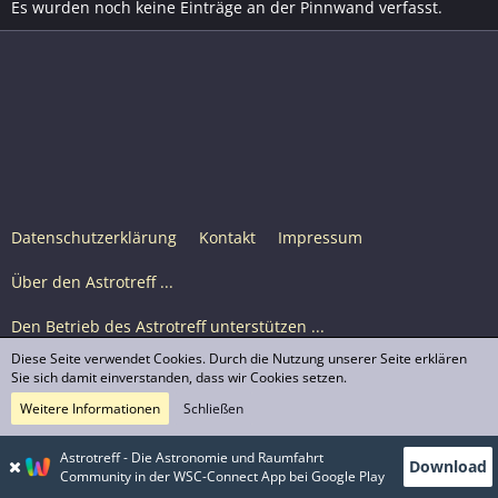
Es wurden noch keine Einträge an der Pinnwand verfasst.
Datenschutzerklärung
Kontakt
Impressum
Über den Astrotreff ...
Den Betrieb des Astrotreff unterstützen ...
Diese Seite verwendet Cookies. Durch die Nutzung unserer Seite erklären
Nutzungsbedingungen
Sie sich damit einverstanden, dass wir Cookies setzen.
Weitere Informationen
Schließen
Astrotreff Portal M2
© Astrotreff 2001-2026, lizenziert unter CC BY-SA,
Astrotreff - Die Astronomie und Raumfahrt
Download
sofern für einzelne Inhalte nicht anders angegeben
Community in der WSC-Connect App bei Google Play