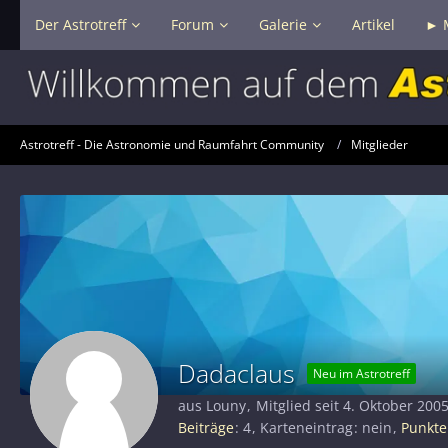
Der Astrotreff
Forum
Galerie
Artikel
► 
Astrotreff - Die Astronomie und Raumfahrt Community
Mitglieder
Dadaclaus
Neu im Astrotreff
aus Louny
Mitglied seit 4. Oktober 200
Beiträge
4
Karteneintrag
nein
Punkte