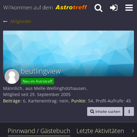
Mitglieder
beutlingview
Neu im Astrotreff
Männlich
aus Melle-Wellingholzhausen
Mitglied seit 29. September 2005
Beiträge
6
Karteneintrag
nein
Punkte
54
Profil-Aufrufe
45
Inhalte suchen
Pinnwand / Gästebuch
Letzte Aktivitäten
Le