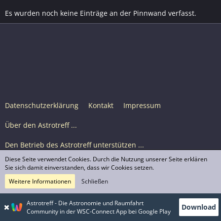
Es wurden noch keine Einträge an der Pinnwand verfasst.
Datenschutzerklärung
Kontakt
Impressum
Über den Astrotreff ...
Den Betrieb des Astrotreff unterstützen ...
Diese Seite verwendet Cookies. Durch die Nutzung unserer Seite erklären
Nutzungsbedingungen
Sie sich damit einverstanden, dass wir Cookies setzen.
Weitere Informationen
Schließen
Astrotreff Portal M2
© Astrotreff 2001-2026, lizenziert unter CC BY-SA,
Astrotreff - Die Astronomie und Raumfahrt
Download
sofern für einzelne Inhalte nicht anders angegeben
Community in der WSC-Connect App bei Google Play