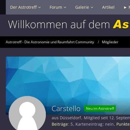
Der Astrotreff
Forum
Galerie
Artikel
► 
Astrotreff - Die Astronomie und Raumfahrt Community
Mitglieder
Carstello
Neu im Astrotreff
aus Düsseldorf
Mitglied seit 12. Septe
Beiträge
5
Karteneintrag
nein
Punkte