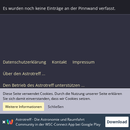
Es wurden noch keine Einträge an der Pinnwand verfasst.
Datenschutzerklärung
Kontakt
Impressum
Über den Astrotreff ...
Den Betrieb des Astrotreff unterstützen ...
Diese Seite verwendet Cookies. Durch die Nutzung unserer Seite erklären
Nutzungsbedingungen
Sie sich damit einverstanden, dass wir Cookies setzen.
Weitere Informationen
Schließen
Astrotreff Portal M2
© Astrotreff 2001-2026, lizenziert unter CC BY-SA,
Astrotreff - Die Astronomie und Raumfahrt
Download
sofern für einzelne Inhalte nicht anders angegeben
Community in der WSC-Connect App bei Google Play