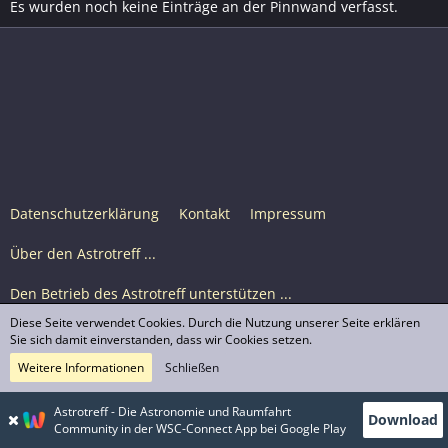
Es wurden noch keine Einträge an der Pinnwand verfasst.
Datenschutzerklärung
Kontakt
Impressum
Über den Astrotreff ...
Den Betrieb des Astrotreff unterstützen ...
Diese Seite verwendet Cookies. Durch die Nutzung unserer Seite erklären
Nutzungsbedingungen
Sie sich damit einverstanden, dass wir Cookies setzen.
Weitere Informationen
Schließen
Astrotreff Portal M2
© Astrotreff 2001-2026, lizenziert unter CC BY-SA,
Astrotreff - Die Astronomie und Raumfahrt
Download
sofern für einzelne Inhalte nicht anders angegeben
Community in der WSC-Connect App bei Google Play