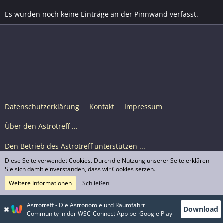
Es wurden noch keine Einträge an der Pinnwand verfasst.
Datenschutzerklärung
Kontakt
Impressum
Über den Astrotreff ...
Den Betrieb des Astrotreff unterstützen ...
Diese Seite verwendet Cookies. Durch die Nutzung unserer Seite erklären
Nutzungsbedingungen
Sie sich damit einverstanden, dass wir Cookies setzen.
Weitere Informationen
Schließen
Astrotreff Portal M2
© Astrotreff 2001-2026, lizenziert unter CC BY-SA,
Astrotreff - Die Astronomie und Raumfahrt
Download
sofern für einzelne Inhalte nicht anders angegeben
Community in der WSC-Connect App bei Google Play