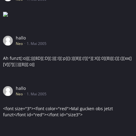
hallo
Neo
1. Mai 2005
Ah funzt[:o)][;)][8D][:D][:)][:I][:p][}:)][8][:(!][^][:X][:0][B)][:(][:(][xx(]
[V][?][|)][8)][:o)]
hallo
Neo
1. Mai 2005
<font size="3"><font color="red">Mal gucken obs jetzt
funzt</font id="red"></font id="size3">