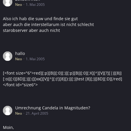
Neo
1. Mai 2005
Also ich hab die suw und finde sie gut
aber auch die interstellarum ist nicht schlecht
starobserver aber auch nicht
hallo
Neo
1. Mai 2005
[<font size="6">red][:p][B)][:0][:)][:p][B)][:0][:X][^][V][?][|)][8)]
[:o)][:I][8D][;)][:(][xx(][V][^][:(!][8][}:)][:)]test [8][;)][8D][:D][/red]
</font id="size6">
Umrechnung Candela in Magnituden?
Neo
21. April 2005
Moin,