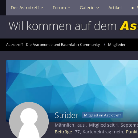
Der Astrotreff
Forum
Galerie
Artikel
► 
Astrotreff - Die Astronomie und Raumfahrt Community
Mitglieder
Strider
Mitglied im Astrotreff
Männlich
aus
Mitglied seit 1. Septem
Beiträge
77
Karteneintrag
nein
Punkt