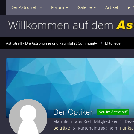
Der Astrotreff
Forum
Galerie
Artikel
► 
Astrotreff - Die Astronomie und Raumfahrt Community
Mitglieder
Der Optiker
Neu im Astrotreff
Männlich
aus Kiel
Mitglied seit 1. De
Beiträge
5
Karteneintrag
nein
Punkte