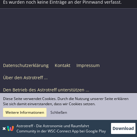
Es wurden noch keine Einträge an der Pinnwand verfasst.
Datenschutzerklärung
Kontakt
Impressum
Über den Astrotreff ...
Den Betrieb des Astrotreff unterstützen ...
Diese Seite verwendet Cookies. Durch die Nutzung unserer Seite erklären
Nutzungsbedingungen
Sie sich damit einverstanden, dass wir Cookies setzen.
Weitere Informationen
Schließen
Astrotreff Portal M2
© Astrotreff 2001-2026, lizenziert unter CC BY-SA,
Astrotreff - Die Astronomie und Raumfahrt
Download
sofern für einzelne Inhalte nicht anders angegeben
Community in der WSC-Connect App bei Google Play