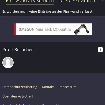
Pinnwand / Gästebuch
Letzte Aktivitäten
Le
Es wurden noch keine Einträge an der Pinnwand verfasst.
Profil-Besucher
1
Datenschutzerklärung
Kontakt
Impressum
Über den Astrotreff ...