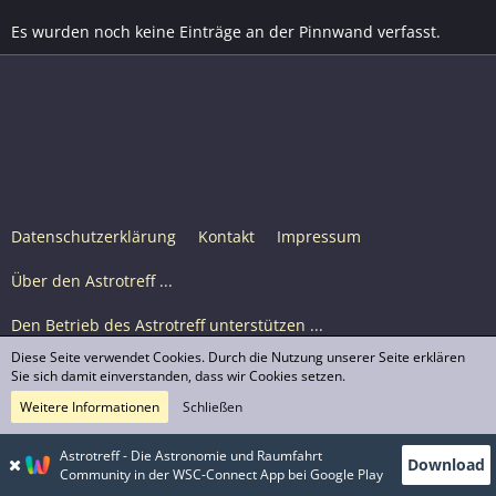
Es wurden noch keine Einträge an der Pinnwand verfasst.
Datenschutzerklärung
Kontakt
Impressum
Über den Astrotreff ...
Den Betrieb des Astrotreff unterstützen ...
Diese Seite verwendet Cookies. Durch die Nutzung unserer Seite erklären
Nutzungsbedingungen
Sie sich damit einverstanden, dass wir Cookies setzen.
Weitere Informationen
Schließen
Astrotreff Portal M2
© Astrotreff 2001-2026, lizenziert unter CC BY-SA,
Astrotreff - Die Astronomie und Raumfahrt
Download
sofern für einzelne Inhalte nicht anders angegeben
Community in der WSC-Connect App bei Google Play