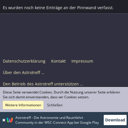
Es wurden noch keine Einträge an der Pinnwand verfasst.
Datenschutzerklärung
Kontakt
Impressum
Über den Astrotreff ...
Den Betrieb des Astrotreff unterstützen ...
Diese Seite verwendet Cookies. Durch die Nutzung unserer Seite erklären
Nutzungsbedingungen
Sie sich damit einverstanden, dass wir Cookies setzen.
Weitere Informationen
Schließen
Astrotreff Portal M2
© Astrotreff 2001-2026, lizenziert unter CC BY-SA,
Astrotreff - Die Astronomie und Raumfahrt
Download
sofern für einzelne Inhalte nicht anders angegeben
Community in der WSC-Connect App bei Google Play