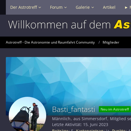
Der Astrotreff
Forum
Galerie
Artikel
► 
Astrotreff - Die Astronomie und Raumfahrt Community
Mitglieder
Basti_fantasti
Neu im Astrotreff
Männlich
aus Simmersdorf
Mitglied s
Letzte Aktivität:
15. Juni 2023
Beiträge
5
Karteneintrag
ja
Punkte
4