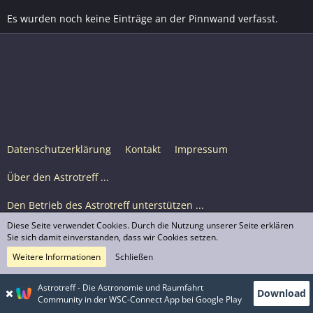
Es wurden noch keine Einträge an der Pinnwand verfasst.
Datenschutzerklärung
Kontakt
Impressum
Über den Astrotreff ...
Den Betrieb des Astrotreff unterstützen ...
Diese Seite verwendet Cookies. Durch die Nutzung unserer Seite erklären
Nutzungsbedingungen
Sie sich damit einverstanden, dass wir Cookies setzen.
Weitere Informationen
Schließen
Astrotreff Portal M2
© Astrotreff 2001-2026, lizenziert unter CC BY-SA,
Astrotreff - Die Astronomie und Raumfahrt
Download
sofern für einzelne Inhalte nicht anders angegeben
Community in der WSC-Connect App bei Google Play