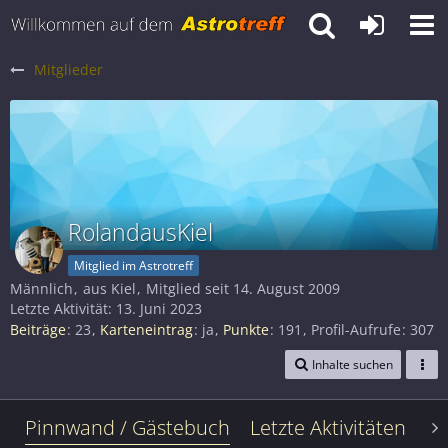
Mitglieder
RolandausKiel
Mitglied im Astrotreff
Männlich
aus Kiel
Mitglied seit 14. August 2009
Letzte Aktivität:
13. Juni 2023
Beiträge
23
Karteneintrag
ja
Punkte
191
Profil-Aufrufe
307
Inhalte suchen
Pinnwand / Gästebuch
Letzte Aktivitäten
Le