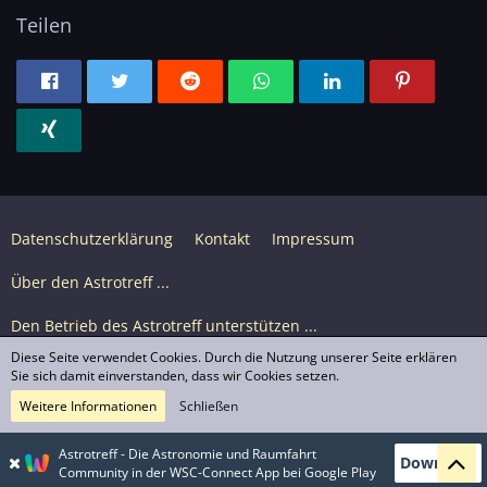
Teilen
Datenschutzerklärung
Kontakt
Impressum
Über den Astrotreff ...
Den Betrieb des Astrotreff unterstützen ...
Diese Seite verwendet Cookies. Durch die Nutzung unserer Seite erklären
Nutzungsbedingungen
Sie sich damit einverstanden, dass wir Cookies setzen.
Weitere Informationen
Schließen
Astrotreff Portal M2
© Astrotreff 2001-2026, lizenziert unter CC BY-SA,
Astrotreff - Die Astronomie und Raumfahrt
Download
sofern für einzelne Inhalte nicht anders angegeben
Community in der WSC-Connect App bei Google Play