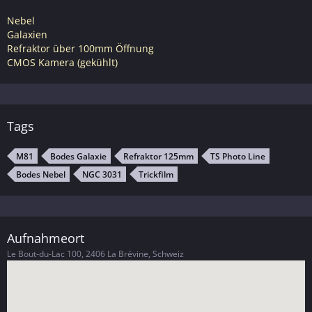
Nebel
Galaxien
Refraktor über 100mm Öffnung
CMOS Kamera (gekühlt)
Tags
M81
Bodes Galaxie
Refraktor 125mm
TS Photo Line
Bodes Nebel
NGC 3031
Trickfilm
Aufnahmeort
Le Bout-du-Lac 100, 2406 La Brévine, Schweiz