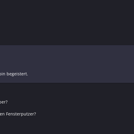
in begeistert.
ber?
len Fensterputzer?