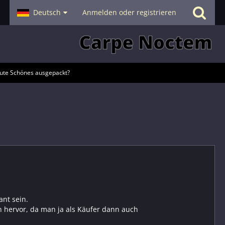
- Smalltalk
Deutsch
Hilfe
Anmelden oder registrieren
ute Schönes ausgepackt?
nt sein.
n hervor, da man ja als Käufer dann auch