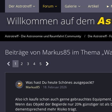
Der Astrotreff
Forum
Galerie
Artikel
► 
Astrotreff - Die Astronomie und Raumfahrt Community
Die Astrotreff - F
Beiträge von Markus85 im Thema „Wa
1
2
3
4
5
Was hast Du heute Schönes ausgepackt?
Markus85
18. Februar 2026
Also ich kaufe schon auch gerne gebrauchtes Equipment. 
Wenn das Objekt der Begierde nur 20% günstiger ist als b
dementsprechend mehr Risiko trägt.