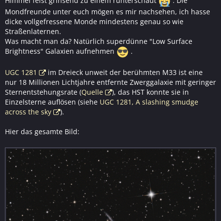
Himmel feist grinsend zu einem runterschaut
. Die
Mondfreunde unter euch mögen es mir nachsehen, ich hasse
dicke vollgefressene Monde mindestens genau so wie
Straßenlaternen.
Was macht man da? Natürlich superdünne "Low Surface
Brightness" Galaxien aufnehmen
.
UGC 1281
im Dreieck unweit der berühmten M33 ist eine
nur 18 Millionen Lichtjahre entfernte Zwerggalaxie mit geringer
Sternentstehungsrate (
Quelle
), das HST konnte sie in
Einzelsterne auflösen (siehe
UGC 1281, A slashing smudge
across the sky
).
Hier das gesamte Bild: