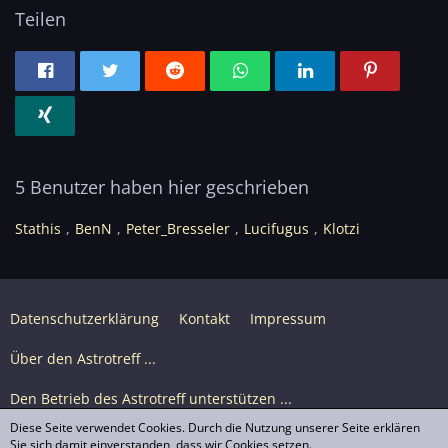
Teilen
5 Benutzer haben hier geschrieben
Stathis
BenN
Peter_Bresseler
Lucifugus
Klotzi
Datenschutzerklärung
Kontakt
Impressum
Über den Astrotreff ...
Den Betrieb des Astrotreff unterstützen ...
Diese Seite verwendet Cookies. Durch die Nutzung unserer Seite erklären
Nutzungsbedingungen
Sie sich damit einverstanden, dass wir Cookies setzen.