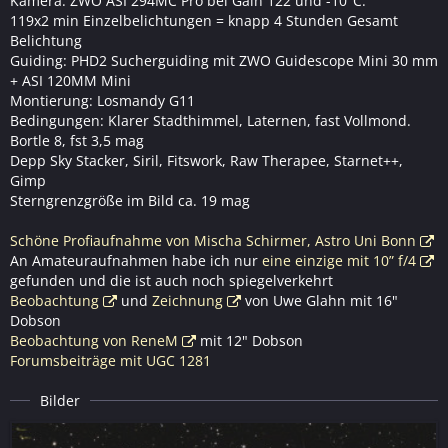
Kamera: ZWO ASI 294MC Pro bei Gain 122 und -10°C.
119x2 min Einzelbelichtungen = knapp 4 Stunden Gesamt
Belichtung
Guiding: PHD2 Sucherguiding mit ZWO Guidescope Mini 30 mm
+ ASI 120MM Mini
Montierung: Losmandy G11
Bedingungen: Klarer Stadthimmel, Laternen, fast Vollmond.
Bortle 8, fst 3,5 mag
Depp Sky Stacker, Siril, Fitswork, Raw Therapee, Starnet++,
Gimp
Sterngrenzgröße im Bild ca. 19 mag
Schöne Profiaufnahme von Mischa Schirmer, Astro Uni Bonn
An Amateuraufnahmen habe ich nur
eine einzige mit 10” f/4
gefunden und die ist auch noch spiegelverkehrt
Beobachtung
und
Zeichnung
von Uwe Glahn mit 16"
Dobson
Beobachtung von ReneM
mit 12" Dobson
Forumsbeiträge mit UGC 1281
Bilder