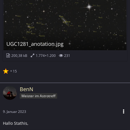
UGC1281_anotation.jpg
200,38 kB
1.774×1.200
231
15
BenN
Meister im Astrotreff
9. Januar 2023
Hallo Stathis,