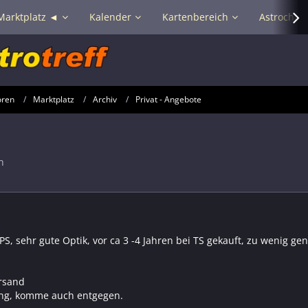
Marktplatz ◄
Kalender
Kartenbereich
Astrochat 
oren
Marktplatz
Archiv
Privat - Angebote
n
S, sehr gute Optik, vor ca 3 -4 Jahren bei TS gekauft, zu wenig ge
ersand
ng, komme auch entgegen.