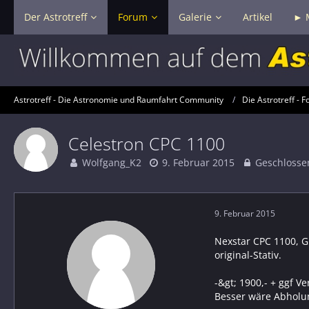
Der Astrotreff
Forum
Galerie
Artikel
► 
Astrotreff - Die Astronomie und Raumfahrt Community
Die Astrotreff - F
Celestron CPC 1100
Wolfgang_K2
9. Februar 2015
Geschlosse
9. Februar 2015
Nexstar CPC 1100, GP
original-Stativ.
-&gt; 1900,- + ggf V
Besser wäre Abholu