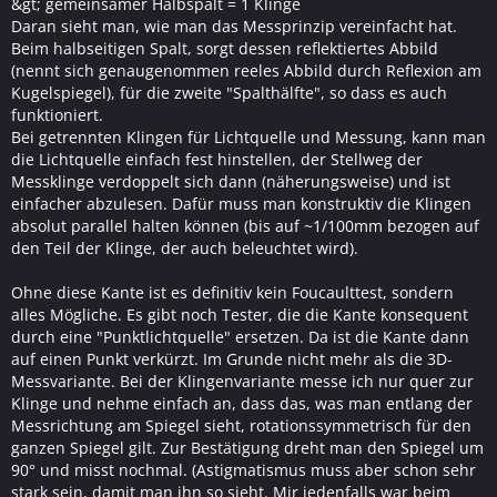
&gt; gemeinsamer Halbspalt = 1 Klinge
Daran sieht man, wie man das Messprinzip vereinfacht hat.
Beim halbseitigen Spalt, sorgt dessen reflektiertes Abbild
(nennt sich genaugenommen reeles Abbild durch Reflexion am
Kugelspiegel), für die zweite "Spalthälfte", so dass es auch
funktioniert.
Bei getrennten Klingen für Lichtquelle und Messung, kann man
die Lichtquelle einfach fest hinstellen, der Stellweg der
Messklinge verdoppelt sich dann (näherungsweise) und ist
einfacher abzulesen. Dafür muss man konstruktiv die Klingen
absolut parallel halten können (bis auf ~1/100mm bezogen auf
den Teil der Klinge, der auch beleuchtet wird).
Ohne diese Kante ist es definitiv kein Foucaulttest, sondern
alles Mögliche. Es gibt noch Tester, die die Kante konsequent
durch eine "Punktlichtquelle" ersetzen. Da ist die Kante dann
auf einen Punkt verkürzt. Im Grunde nicht mehr als die 3D-
Messvariante. Bei der Klingenvariante messe ich nur quer zur
Klinge und nehme einfach an, dass das, was man entlang der
Messrichtung am Spiegel sieht, rotationssymmetrisch für den
ganzen Spiegel gilt. Zur Bestätigung dreht man den Spiegel um
90° und misst nochmal. (Astigmatismus muss aber schon sehr
stark sein, damit man ihn so sieht. Mir jedenfalls war beim