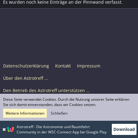
Es wurden noch keine Einträge an der Pinnwand verfasst.
Datenschutzerklärung
Kontakt
Impressum
Über den Astrotreff ...
Den Betrieb des Astrotreff unterstützen ...
Diese Seite verwendet Cookies. Durch die Nutzung unserer Seite erklären
Nutzungsbedingungen
Sie sich damit einverstanden, dass wir Cookies setzen.
Weitere Informationen
Schließen
Astrotreff Portal M2
© Astrotreff 2001-2026, lizenziert unter CC BY-SA,
Astrotreff - Die Astronomie und Raumfahrt
Download
sofern für einzelne Inhalte nicht anders angegeben
Community in der WSC-Connect App bei Google Play