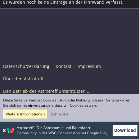
Es wurden noch keine Einträge an der Pinnwand verfasst.
Datenschutzerklärung
Kontakt
Impressum
Über den Astrotreff ...
Den Betrieb des Astrotreff unterstützen ...
Diese Seite verwendet Cookies. Durch die Nutzung unserer Seite erklären
Nutzungsbedingungen
Sie sich damit einverstanden, dass wir Cookies setzen.
Weitere Informationen
Schließen
Astrotreff Portal M2
© Astrotreff 2001-2026, lizenziert unter CC BY-SA,
Astrotreff - Die Astronomie und Raumfahrt
Download
sofern für einzelne Inhalte nicht anders angegeben
Community in der WSC-Connect App bei Google Play