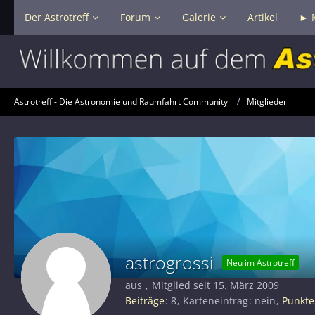
Der Astrotreff
Forum
Galerie
Artikel
► 
Astrotreff - Die Astronomie und Raumfahrt Community
Mitglieder
astrogrossi
Neu im Astrotreff
aus
Mitglied seit 15. März 2009
Beiträge
8
Karteneintrag
nein
Punkte