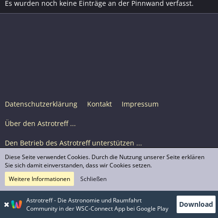
Es wurden noch keine Einträge an der Pinnwand verfasst.
Datenschutzerklärung
Kontakt
Impressum
Über den Astrotreff ...
Den Betrieb des Astrotreff unterstützen ...
Diese Seite verwendet Cookies. Durch die Nutzung unserer Seite erklären
Nutzungsbedingungen
Sie sich damit einverstanden, dass wir Cookies setzen.
Weitere Informationen
Schließen
Astrotreff Portal M2
© Astrotreff 2001-2026, lizenziert unter CC BY-SA,
Astrotreff - Die Astronomie und Raumfahrt
Download
sofern für einzelne Inhalte nicht anders angegeben
Community in der WSC-Connect App bei Google Play