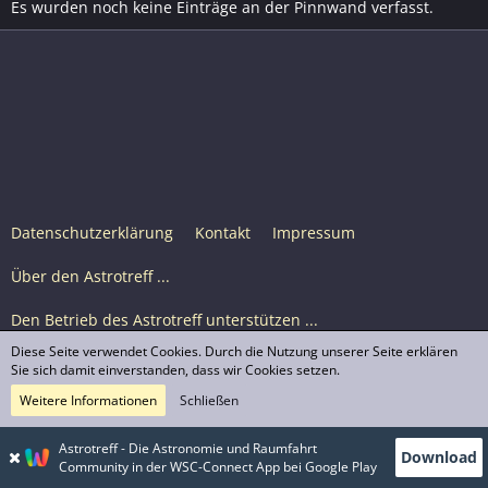
Es wurden noch keine Einträge an der Pinnwand verfasst.
Datenschutzerklärung
Kontakt
Impressum
Über den Astrotreff ...
Den Betrieb des Astrotreff unterstützen ...
Diese Seite verwendet Cookies. Durch die Nutzung unserer Seite erklären
Nutzungsbedingungen
Sie sich damit einverstanden, dass wir Cookies setzen.
Weitere Informationen
Schließen
Astrotreff Portal M2
© Astrotreff 2001-2026, lizenziert unter CC BY-SA,
Astrotreff - Die Astronomie und Raumfahrt
Download
sofern für einzelne Inhalte nicht anders angegeben
Community in der WSC-Connect App bei Google Play