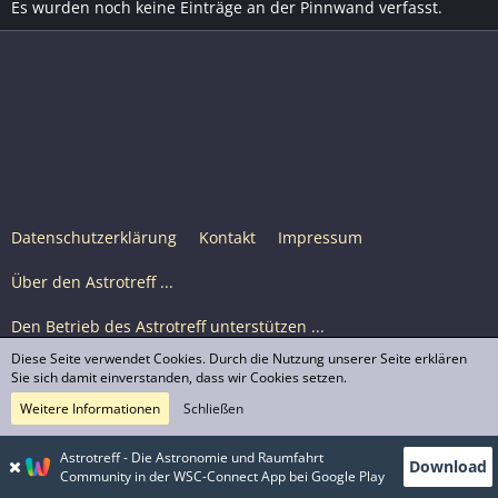
Es wurden noch keine Einträge an der Pinnwand verfasst.
Datenschutzerklärung
Kontakt
Impressum
Über den Astrotreff ...
Den Betrieb des Astrotreff unterstützen ...
Diese Seite verwendet Cookies. Durch die Nutzung unserer Seite erklären
Nutzungsbedingungen
Sie sich damit einverstanden, dass wir Cookies setzen.
Weitere Informationen
Schließen
Astrotreff Portal M2
© Astrotreff 2001-2026, lizenziert unter CC BY-SA,
Astrotreff - Die Astronomie und Raumfahrt
Download
sofern für einzelne Inhalte nicht anders angegeben
Community in der WSC-Connect App bei Google Play