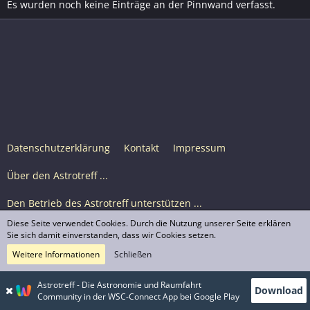
Es wurden noch keine Einträge an der Pinnwand verfasst.
Datenschutzerklärung
Kontakt
Impressum
Über den Astrotreff ...
Den Betrieb des Astrotreff unterstützen ...
Diese Seite verwendet Cookies. Durch die Nutzung unserer Seite erklären
Nutzungsbedingungen
Sie sich damit einverstanden, dass wir Cookies setzen.
Weitere Informationen
Schließen
Astrotreff Portal M2
© Astrotreff 2001-2026, lizenziert unter CC BY-SA,
Astrotreff - Die Astronomie und Raumfahrt
Download
sofern für einzelne Inhalte nicht anders angegeben
Community in der WSC-Connect App bei Google Play