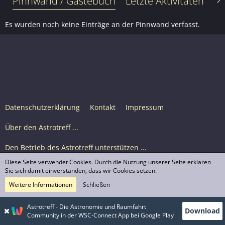
Pinnwand / Gästebuch
Letzte Aktivitäten
Le
Es wurden noch keine Einträge an der Pinnwand verfasst.
Datenschutzerklärung
Kontakt
Impressum
Über den Astrotreff ...
Den Betrieb des Astrotreff unterstützen ...
Diese Seite verwendet Cookies. Durch die Nutzung unserer Seite erklären
Nutzungsbedingungen
Sie sich damit einverstanden, dass wir Cookies setzen.
Weitere Informationen
Schließen
Astrotreff Portal M2
© Astrotreff 2001-2026, lizenziert unter CC BY-SA,
Astrotreff - Die Astronomie und Raumfahrt
Download
sofern für einzelne Inhalte nicht anders angegeben
Community in der WSC-Connect App bei Google Play