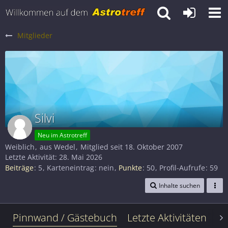
Mitglieder
Silvi
Neu im Astrotreff
Weiblich
aus Wedel
Mitglied seit 18. Oktober 2007
Letzte Aktivität:
28. Mai 2026
Beiträge
5
Karteneintrag
nein
Punkte
50
Profil-Aufrufe
59
Inhalte suchen
Pinnwand / Gästebuch
Letzte Aktivitäten
Le