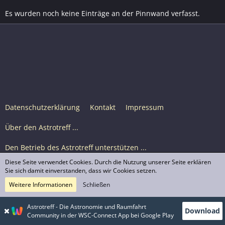
Es wurden noch keine Einträge an der Pinnwand verfasst.
Datenschutzerklärung
Kontakt
Impressum
Über den Astrotreff ...
Den Betrieb des Astrotreff unterstützen ...
Diese Seite verwendet Cookies. Durch die Nutzung unserer Seite erklären
Nutzungsbedingungen
Sie sich damit einverstanden, dass wir Cookies setzen.
Weitere Informationen
Schließen
Astrotreff Portal M2
© Astrotreff 2001-2026, lizenziert unter CC BY-SA,
Astrotreff - Die Astronomie und Raumfahrt
Download
sofern für einzelne Inhalte nicht anders angegeben
Community in der WSC-Connect App bei Google Play